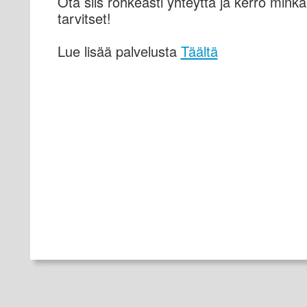
Ota siis rohkeasti yhteyttä ja kerro minkä
tarvitset!
Lue lisää palvelusta
Täältä