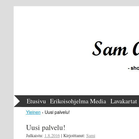
Etusivu
Erikoisohjelma
Media
Lavakartat
Yleinen
› Uusi palvelu!
Uusi palvelu!
Julkaistu:
1.8.2016
|
Kirjoittanut:
Sami