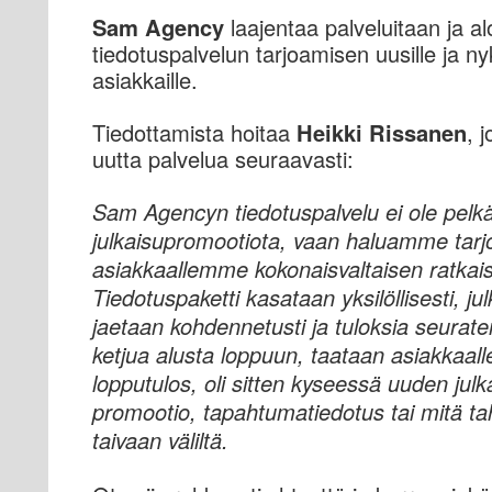
Sam Agency
laajentaa palveluitaan ja al
tiedotuspalvelun tarjoamisen uusille ja nyk
asiakkaille.
Tiedottamista hoitaa
Heikki Rissanen
, 
uutta palvelua seuraavasti:
Sam Agencyn tiedotuspalvelu ei ole pelk
julkaisupromootiota, vaan haluamme tarj
asiakkaallemme kokonaisvaltaisen ratkai
Tiedotuspaketti kasataan yksilöllisesti, jul
jaetaan kohdennetusti ja tuloksia seurat
ketjua alusta loppuun, taataan asiakkaall
lopputulos, oli sitten kyseessä uuden julk
promootio, tapahtumatiedotus tai mitä t
taivaan väliltä.