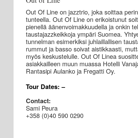
Out of Line
Out Of Line on jazztrio, joka soittaa perin
tunteella. Out Of Line on erikoistunut so
pienellä äänenvoimakkuudella ja onkin teh
taustajazzkeikkoja ympäri Suomea. Yhty
tunnelman esimerkiksi juhlaillallisen taust
rummut ja basso soivat aistikkaasti, mutt
myös keskustelulle. Out Of Linea suositt
asiakkailleen muun muassa Hotelli Vanaja
Rantasipi Aulanko ja Fregatti Oy.
Tour Dates: –
Contact:
Sami Peura
+358 (0)40 590 0290