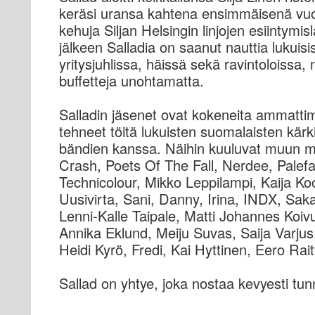
keräsi uransa kahtena ensimmäisenä vuo
kehuja Siljan Helsingin linjojen esiintymis
jälkeen Salladia on saanut nauttia lukuisi
yritysjuhlissa, häissä sekä ravintoloissa, 
buffetteja unohtamatta.
Salladin jäsenet ovat kokeneita ammattim
tehneet töitä lukuisten suomalaisten kärki
bändien kanssa. Näihin kuuluvat muun 
Crash, Poets Of The Fall, Nerdee, Palef
Technicolour, Mikko Leppilampi, Kaija Ko
Uusivirta, Sani, Danny, Irina, INDX, Sa
Lenni-Kalle Taipale, Matti Johannes Koiv
Annika Eklund, Meiju Suvas, Saija Varjus
Heidi Kyrö, Fredi, Kai Hyttinen, Eero Rait
Sallad on yhtye, joka nostaa kevyesti tu