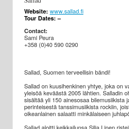
Sallad
Website:
www.sallad.fi
Tour Dates: –
Contact:
Sami Peura
+358 (0)40 590 0290
Sallad, Suomen terveellisin bändi!
Sallad on kuusihenkinen yhtye, joka on va
yleisöä keväästä 2005 lähtien. Salladin o
sisältää yli 150 ainesosaa bilemusiikista ja
perinteisestä tanssimusiikista rockiin, joi
oikeanlainen salaatti minkälaiseen juhla
Sallad aloitti keikkailunsa Silja Linen risteil