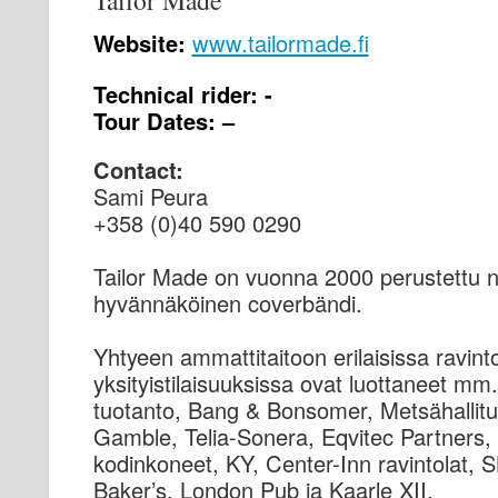
Tailor Made
Website:
www.tailormade.fi
Technical rider: -
Tour Dates: –
Contact:
Sami Peura
+358 (0)40 590 0290
Tailor Made on vuonna 2000 perustettu n
hyvännäköinen coverbändi.
Yhtyeen ammattitaitoon erilaisissa ravintol
yksityistilaisuuksissa ovat luottaneet m
tuotanto, Bang & Bonsomer, Metsähallitu
Gamble, Telia-Sonera, Eqvitec Partners,
kodinkoneet, KY, Center-Inn ravintolat, SK
Baker’s, London Pub ja Kaarle XII.