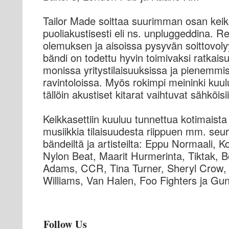
Tailor Made soittaa suurimman osan keik
puoliakustisesti eli ns. unpluggeddina. 
olemuksen ja aisoissa pysyvän soittovoly
bändi on todettu hyvin toimivaksi ratkaisu
monissa yritystilaisuuksissa ja pienemmi
ravintoloissa. Myös rokimpi meininki kuul
tällöin akustiset kitarat vaihtuvat sähköisi
Keikkasettiin kuuluu tunnettua kotimaista
musiikkia tilaisuudesta riippuen mm. seur
bändeiltä ja artisteilta: Eppu Normaali, 
Nylon Beat, Maarit Hurmerinta, Tiktak, B
Adams, CCR, Tina Turner, Sheryl Crow,
Williams, Van Halen, Foo Fighters ja Gun
Follow Us